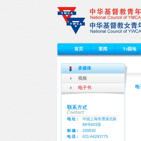
首页
要闻
Ys园地
多媒体
视频
电
电子书
地 址：
中国上海市漕溪北路
88号803室
邮 编：
200030
电 话：
021-64283775