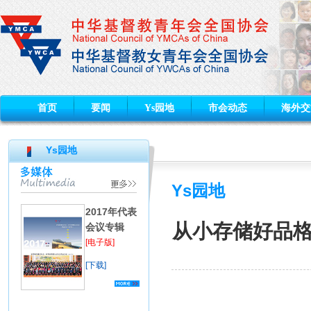
首页
要闻
Ys园地
市会动态
海外交
Ys园地
Ys园地
2017年代表
从小存储好品格
会议专辑
[电子版]
[下载]