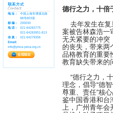
德行之力，十倍
地 址：
中国上海市漕溪北路
88号803室
去年发生在复旦
邮 编：
200030
电 话：
021-64283775
案被告林森浩一
021-64283951-813
无关紧要的冲突
传 真：
021-64279356
Email:
的丧失，带来两
info@ymca-ywca.org.cn
品格教育的重要
教育缺失带来的
“德行之力，十
理念，倡导“德智
尊重、责任”核心
鉴中国香港和台
上，广州青年会